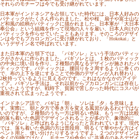
それらのモチーフは今でも受け継がれています。
日本軍がインドネシアを占領していた時代には、日本人好みの
バティックがたくさん作られました。松や桜、扇子や富士山な
ど和風の絵柄がバティックに描かれました。日本軍が「大日本
奉公会」という組織を作って現地の人々を雇い、日本人向けの
バティックを作らせていたこともあります。そのころのデザイ
ンは今でもプカロンガンに受け継がれており、「Hokokai」と
いうデザイン名で呼ばれています。
また日本軍の占領下では、「パギソレ」という手法のバティッ
クがさかんに作られました。パギソレとは、１枚のバティック
の中央に境い目を作り、２種類の異なるデザインが施されたバ
ティックです。バティックは、腰回りを２周するように巻くの
で、布の上下を逆にすることで外側のデザインが入れ替わり、
2枚持っているように見えるのです。これはなかなかのアイデ
ィア。パギソレ手法は、それ以前からプカロンガンには存在し
ていたようですが、戦時下、貧困で苦しかった時代にコスパが
重視されて広まったようです。
インドネシア語で、パギは「朝」、ソレは「夕」を意味しま
す。実際に、朝と夕方で巻き方を変える風習があるわけではな
いのですが、２種類のうち一方は明るい色味、もう一方は比較
的落ち着いた色調でデザインされることが多ので、象徴的に
「パギソレ」と呼ばれるようになったと言われています。現代
では、落ち着いた色調の方は普段用、明るくて華やかな方はイ
ベント用と、使い分けたりするそうですよ。２つのデザインは
全くの別物ではなく、モチーフや色合いに共通点のあるデザイ