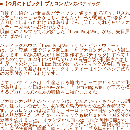
■【今月のトピック】プカロンガンのバティック
前段でご紹介した超高級バティック。値段を見てびっくりされ
た方もいらっしゃるかもしれませんが、私が間違えて0を多く
入力してしまったわけではありません（笑）。それくらいクオ
リティーの高いお品物なのです。
以前このメルマガでご紹介した「Liem Ping Wie」から、先日届
いたばかりです！
バティックハウス「Liem Ping Wie（リム・ピン・ウィー）」
は、ジャワ島中部でジャワ海に面したプカロンガンという街に
あります。熟練の職人が丁寧に制作するバティックはすべて１
枚ものです。2022年にバリ島でG２０首脳会談が開催されまし
たが、そのときに「Liem Ping Wie」のバティックが各国首脳に
お土産として渡されました。クオリティーはインドネシア政府
のお墨付きというわけです。
さて、バティックは、生産される地域によってデザインに特徴
があります。今日はその中から、「Liem Ping Wie」が工房を構
えるプカロンガン地方の特徴をご紹介しますね。
プカロンガン地方のバティックは、なんといってもパステル調
の可愛らしい色合いと、花や蝶や鳥の華やかな絵柄が特徴で
す。プカロンガンは港に近く、ヨーロッパや中国からの商人の
出入りが盛んだったため、バティックも欧州文化や中国文化の
影響を受けました。 オランダから持ち込まれた陶器に描かれ
ている花の絵を真似してバティックに描いたり、華僑が経営す
る工房では鳳凰、麒麟、龍といったモチーフが描かれました。