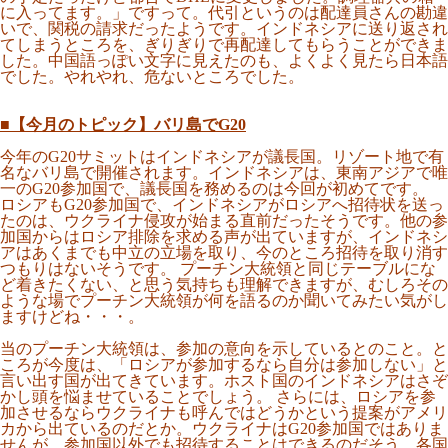
に入ってます。」ですって。代引というのは配達員さんの勘違
いで、関税の請求だったようです。インドネシアに送り返され
てしまうところを、ぎりぎりで再配達してもらうことができま
した。中国語っぽい文字に見えたのも、よくよく見たら日本語
でした。やれやれ、危ないところでした。
■【今月のトピック】バリ島でG20
今年のG20サミットはインドネシアが議長国。リゾート地で有
名なバリ島で開催されます。インドネシアは、東南アジアで唯
一のG20参加国で、議長国を務めるのは今回が初めてです。
ロシアもG20参加国で、インドネシアがロシアへ招待状を送っ
たのは、ウクライナ侵攻が始まる直前だったそうです。他の参
加国からはロシア排除を求める声が出ていますが、インドネシ
アはあくまでも中立の立場を取り、今のところ招待を取り消す
つもりはないそうです。 プーチン大統領と同じテーブルにな
ど着きたくない、と思う気持ちも理解できますが、むしろその
ような場でプーチン大統領が何を語るのか聞いてみたい気がし
ますけどね・・・。
当のプーチン大統領は、参加の意向を示しているとのこと。と
ころが今度は、「ロシアが参加するなら自分は参加しない」と
言い出す国が出てきています。ホスト国のインドネシアはさぞ
かし頭を悩ませていることでしょう。 さらには、ロシアを参
加させるならウクライナも呼んではどうかという提案がアメリ
カから出ているのだとか。ウクライナはG20参加国ではありま
せんが、参加国以外でも招待することはできるのだそう。各国