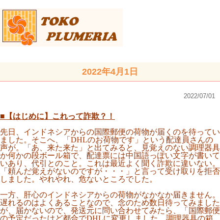
2022年4月1日
2022/07/01
■【はじめに】これって詐欺？！
先日、インドネシアからの国際郵便の荷物が届くのを待ってい
ました。そこへ、「DHLのお荷物です」という配達員さんの
声が。「あ、来た来た」と出てみると、見覚えのない調理器具
か何かの段ボール箱で、配達票には中国語っぽい文字が書いて
いあり、代引とのこと。これは最近よく聞く詐欺に違いない。
「頼んだ覚えがないのですが・・・」と言って受け取りを拒否
しました。やれやれ、危ないところでした。
一方、肝心のインドネシアからの荷物がなかなか届きません。
遅れるのはよくあることなので、念のため数日待ってみました
が、届かないので、発送元に問い合わせてみたら、「国際郵便
の予定だったけど都合でDHLに変更しました。調理器具の箱