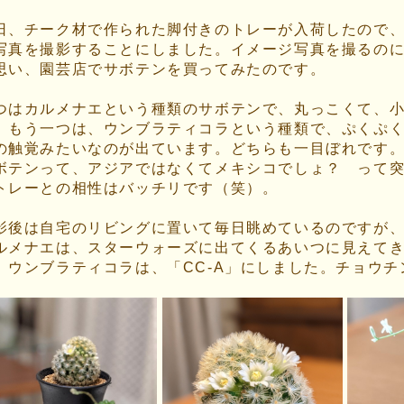
日、チーク材で作られた脚付きのトレーが入荷したので
写真を撮影することにしました。イメージ写真を撮るの
思い、園芸店でサボテンを買ってみたのです。
つはカルメナエという種類のサボテンで、丸っこくて、
。もう一つは、ウンブラティコラという種類で、ぷくぷ
の触覚みたいなのが出ています。どちらも一目ぼれです
ボテンって、アジアではなくてメキシコでしょ？ って
トレーとの相性はバッチリです（笑）。
影後は自宅のリビングに置いて毎日眺めているのですが
ルメナエは、スターウォーズに出てくるあいつに見えてき
。ウンブラティコラは、「CC-A」にしました。チョウ