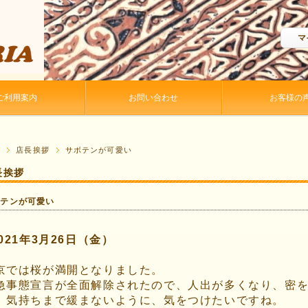
マ
ご利用案内
お問い合わせ
お客様の
P
店長挨拶
サボテンが可愛い
長挨拶
ボテンが可愛い
2021年3月26日（金）
京では桜が満開となりました。
急事態宣言が全面解除されたので、人出が多くなり、密
。気持ちまで緩まないように、気をつけたいですね。