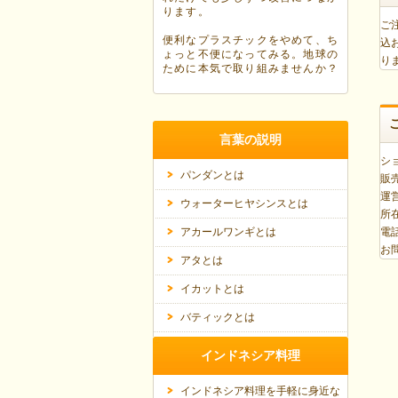
ります。
ご
便利なプラスチックをやめて、ち
込
ょっと不便になってみる。地球の
り
ために本気で取り組みませんか？
言葉の説明
ショ
パンダンとは
販
運
ウォーターヒヤシンスとは
所在
電話
アカールワンギとは
お
アタとは
イカットとは
バティックとは
インドネシア料理
インドネシア料理を手軽に身近な