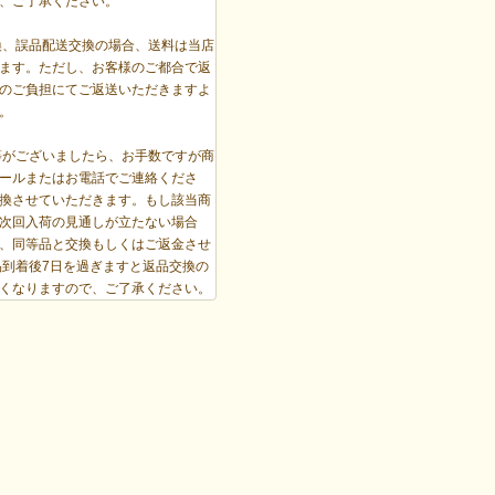
、ご了承ください。
換、誤品配送交換の場合、送料は当店
ます。ただし、お客様のご都合で返
のご負担にてご返送いただきますよ
。
等がございましたら、お手数ですが商
ールまたはお電話でご連絡くださ
換させていただきます。もし該当商
次回入荷の見通しが立たない場合
、同等品と交換もしくはご返金させ
品到着後7日を過ぎますと返品交換の
くなりますので、ご了承ください。