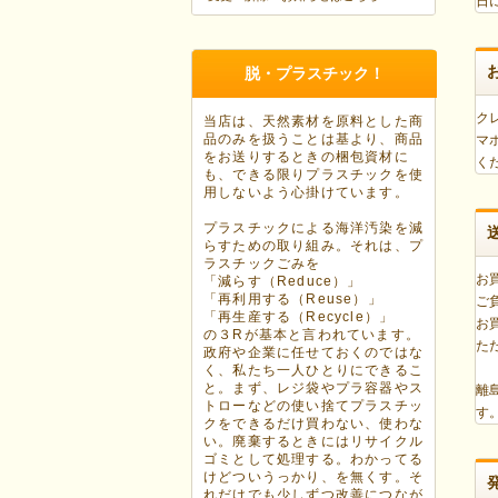
日
脱・プラスチック！
ク
当店は、天然素材を原料とした商
品のみを扱うことは基より、商品
マ
をお送りするときの梱包資材に
く
も、できる限りプラスチックを使
用しないよう心掛けています。
プラスチックによる海洋汚染を減
らすための取り組み。それは、プ
ラスチックごみを
お
「減らす（Reduce）」
「再利用する（Reuse）」
ご
「再生産する（Recycle）」
お
の３Rが基本と言われています。
た
政府や企業に任せておくのではな
く、私たち一人ひとりにできるこ
と。まず、レジ袋やプラ容器やス
離
トローなどの使い捨てプラスチッ
す
クをできるだけ買わない、使わな
い。廃棄するときにはリサイクル
ゴミとして処理する。わかってる
けどついうっかり、を無くす。そ
れだけでも少しずつ改善につなが