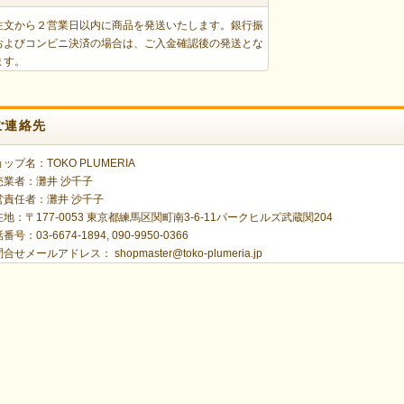
注文から２営業日以内に商品を発送いたします。銀行振
およびコンビニ決済の場合は、ご入金確認後の発送とな
ます。
ご連絡先
ップ名：TOKO PLUMERIA
売業者：灘井 沙千子
営責任者：灘井 沙千子
地：〒177-0053 東京都練馬区関町南3-6-11パークヒルズ武蔵関204
番号：03-6674-1894, 090-9950-0366
問合せメールアドレス：
shopmaster@toko-plumeria.jp