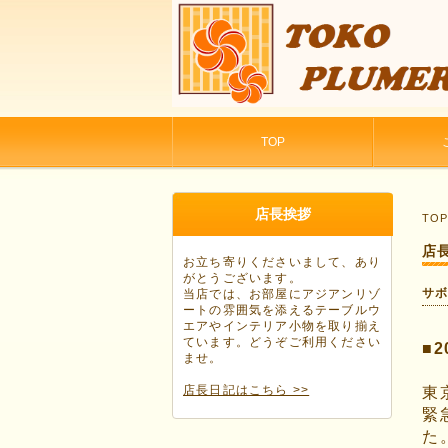
TOP
店長挨拶
TO
店
お立ち寄りくださいまして、あり
がとうございます。
サ
当店では、お部屋にアジアンリゾ
ートの雰囲気を添えるテーブルウ
エアやインテリア小物を取り揃え
ています。どうぞご利用ください
■
ませ。
店長日記はこちら >>
東
緊
た