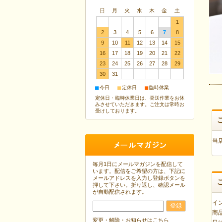
日
月
火
水
木
金
土
1
2
3
4
5
6
7
8
9
10
11
12
13
14
15
16
17
18
19
20
21
22
23
24
25
26
27
28
29
30
31
■
■
■
今日
定休日
臨時休業
定休日・臨時休業日は、発送作業をお休
みさせていただきます。ご注文は常時お
受けしております。
当
毎月1日にメールマガジンを配信して
います。配信をご希望の方は、下記に
メールアドレスを入力し登録ボタンを
押して下さい。折り返し、確認メール
が自動配信されます。
イ
商
変更・解除・お知らせはこちら