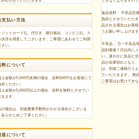
に対応させていただきます。
できなくなりますので
返品送料： 不良品交
負担とさせていただき
お支払い方法
品される場合はお客様
うお願い申し上げます
レジットカード払、代引き、銀行振込、コンビニ払、ス
ホ決済を用意してございます。ご希望にあわせてご利用
不良品： 万一不良品
ださい。
品到着後７日以内にメ
い。速やかに良品と交
品が在庫切れとなり、
送料について
は、別途ご連絡のうえ
ていただきます。 商
買上金額が5,000円未満の場合、送料500円をお客様にて
ご要望はお受けできな
負担ください。
買上金額が5,000円以上の場合、送料を無料とさせてい
だきます。
島の場合は、別途重量手数料がかかる場合がこざいま
。あらかじめご了承ください。
発送について