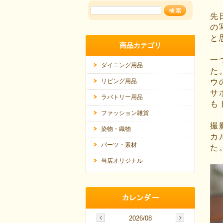
先
の
と
商品カテゴリ
一
ダイニング用品
た
リビング用品
ウ
サ
ラバトリー用品
も
ファッション雑貨
撮
染物・織物
カ
パーツ・素材
た
当店オリジナル
2026/08